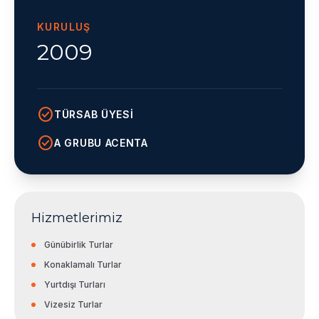
KURULUŞ
2009
check_circle
TÜRSAB ÜYESI
check_circle
A GRUBU ACENTA
Hizmetlerimiz
Günübirlik Turlar
Konaklamalı Turlar
Yurtdışı Turları
Vizesiz Turlar