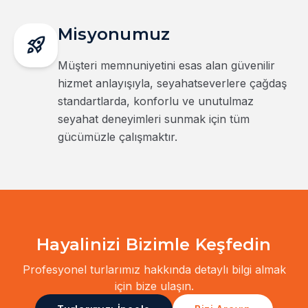
Misyonumuz
rocket_launch
Müşteri memnuniyetini esas alan güvenilir
hizmet anlayışıyla, seyahatseverlere çağdaş
standartlarda, konforlu ve unutulmaz
seyahat deneyimleri sunmak için tüm
gücümüzle çalışmaktır.
Hayalinizi Bizimle Keşfedin
Profesyonel turlarımız hakkında detaylı bilgi almak
için bize ulaşın.