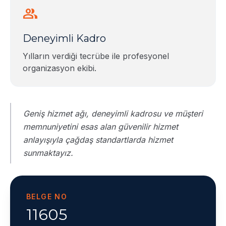
group
Deneyimli Kadro
Yılların verdiği tecrübe ile profesyonel
organizasyon ekibi.
Geniş hizmet ağı, deneyimli kadrosu ve müşteri
memnuniyetini esas alan güvenilir hizmet
anlayışıyla çağdaş standartlarda hizmet
sunmaktayız.
BELGE NO
11605