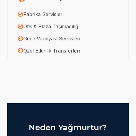
check_circle
Fabrika Servisleri
check_circle
Ofis & Plaza Taşımacılığı
check_circle
Gece Vardiyası Servisleri
check_circle
Özel Etkinlik Transferleri
Neden Yağmurtur?