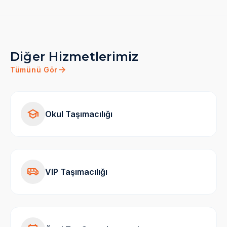
Diğer Hizmetlerimiz
arrow_forward
Tümünü Gör
school
Okul Taşımacılığı
airport_shuttle
VIP Taşımacılığı