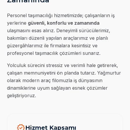
Zaman, güvenlik ve konforun buluştuğu
Personel taşımacılığı hizmetimizde; çalışanların iş
profesyonel ulaşım ortağınız.
yerlerine
güvenli, konforlu ve zamanında
ulaşmasını esas alırız. Deneyimli sürücülerimiz,
bakımları düzenli yapılan araçlarımız ve planlı
güzergâhlarımız ile firmalara kesintisiz ve
profesyonel taşımacılık çözümleri sunarız.
Yolculuk sürecini stressiz ve verimli hale getirerek,
çalışan memnuniyetini ön planda tutarız. Yağmurtur
olarak modern araç filomuzla iş dünyasının
dinamiklerine uyum sağlayan esnek çözümler
geliştiriyoruz.
verified
Hizmet Kapsamı