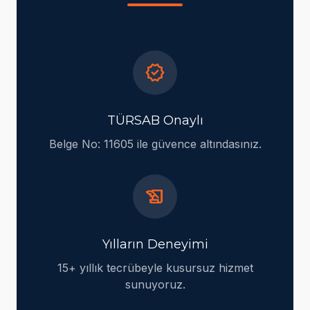
verified
TÜRSAB Onaylı
Belge No: 11605 ile güvence altındasınız.
history_edu
Yılların Deneyimi
15+ yıllık tecrübeyle kusursuz hizmet
sunuyoruz.